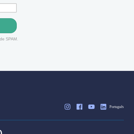
o de SPAM.
Português
0