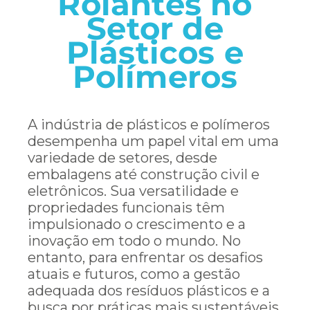
Rolantes no
Setor de
Imer
Plásticos e
Polímeros
Blog
A indústria de plásticos e polímeros
Contato
desempenha um papel vital em uma
variedade de setores, desde
embalagens até construção civil e
Português
eletrônicos. Sua versatilidade e
propriedades funcionais têm
impulsionado o crescimento e a
inovação em todo o mundo. No
entanto, para enfrentar os desafios
atuais e futuros, como a gestão
adequada dos resíduos plásticos e a
busca por práticas mais sustentáveis,